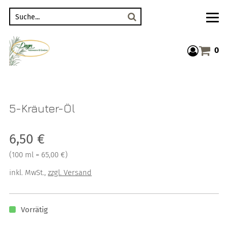
Suche
0
Warenkor
5-Kräuter-Öl
Verkaufspreis: 6,50 €
6,50 €
Preis pro 100 ml = 65,00 €
(
100 ml = 65,00 €
)
inkl. MwSt.
,
zzgl. Versand
Vorrätig