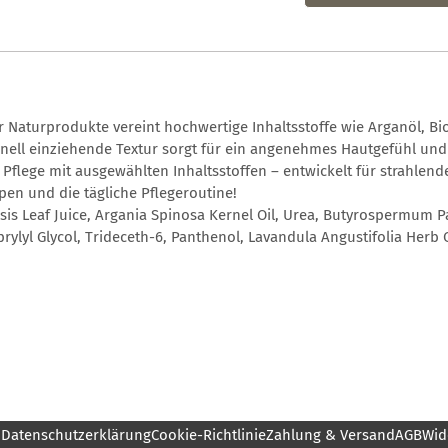
r Naturprodukte vereint hochwertige Inhaltsstoffe wie Arganöl, B
hnell einziehende Textur sorgt für ein angenehmes Hautgefühl und e
Pflege mit ausgewählten Inhaltsstoffen – entwickelt für strahlend
ypen und die tägliche Pflegeroutine!
nsis Leaf Juice, Argania Spinosa Kernel Oil, Urea, Butyrospermum Pa
aprylyl Glycol, Trideceth-6, Panthenol, Lavandula Angustifolia Herb 
m
Datenschutzerklärung
Cookie-Richtlinie
Zahlung & Versand
AGB
Wid