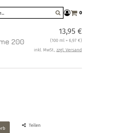
0
Warenkorb anzeigen. Sie haben
Suche
Verkaufspreis: 13,95 €
13,95 €
eme 200
Preis pro 100 ml = 6,97 €
(
100 ml = 6,97 €
)
inkl. MwSt.
,
zzgl. Versand
Teilen
orb