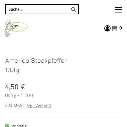
Suche
0
Warenkor
Americo Steakpfeffer
100g
Verkaufspreis: 4,50 €
4,50 €
Preis pro 100 g = 4,50 €
(
100 g = 4,50 €
)
inkl. MwSt.
,
zzgl. Versand
Vorrätig