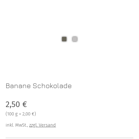
Banane Schokolade
Verkaufspreis: 2,50 €
2,50 €
Preis pro 100 g = 2,00 €
(
100 g = 2,00 €
)
inkl. MwSt.
,
zzgl. Versand