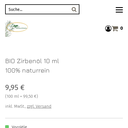
Suche
0
Warenkor
BIO Zirbenöl 10 ml
100% naturrein
Verkaufspreis: 9,95 €
9,95 €
Preis pro 100 ml = 99,50 €
(
100 ml = 99,50 €
)
inkl. MwSt.
,
zzgl. Versand
Vorrätig