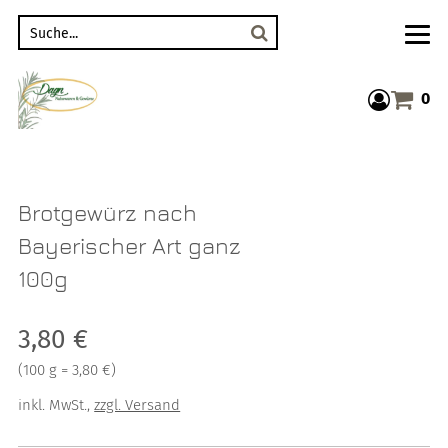
Suche
0
Warenkor
Brotgewürz nach
Bayerischer Art ganz
100g
Verkaufspreis: 3,80 €
3,80 €
Preis pro 100 g = 3,80 €
(
100 g = 3,80 €
)
inkl. MwSt.
,
zzgl. Versand