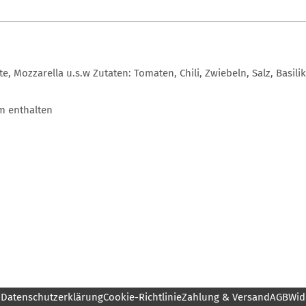
e, Mozzarella u.s.w Zutaten: Tomaten, Chili, Zwiebeln, Salz, Basili
m enthalten
m
Datenschutzerklärung
Cookie-Richtlinie
Zahlung & Versand
AGB
Wid