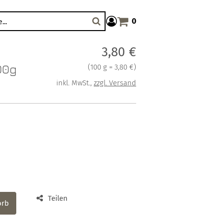
0
Warenkorb anzeigen. Sie haben
Suche
Verkaufspreis: 3,80 €
3,80 €
00g
Preis pro 100 g = 3,80 €
(
100 g = 3,80 €
)
inkl. MwSt.
,
zzgl. Versand
Teilen
orb