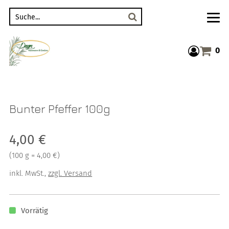
Suche
0
Warenkor
Bunter Pfeffer 100g
Verkaufspreis: 4,00 €
4,00 €
Preis pro 100 g = 4,00 €
(
100 g = 4,00 €
)
inkl. MwSt.
,
zzgl. Versand
Vorrätig