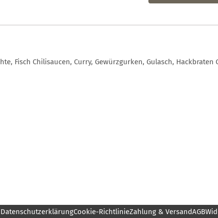
chte, Fisch Chilisaucen, Curry, Gewürzgurken, Gulasch, Hackbrat
m
Datenschutzerklärung
Cookie-Richtlinie
Zahlung & Versand
AGB
Wid