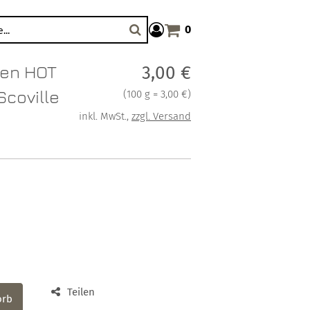
0
Warenkorb anzeigen. Sie haben
Suche
len HOT
Verkaufspreis: 3,00 €
3,00 €
Scoville
Preis pro 100 g = 3,00 €
(
100 g = 3,00 €
)
inkl. MwSt.
,
zzgl. Versand
Teilen
orb