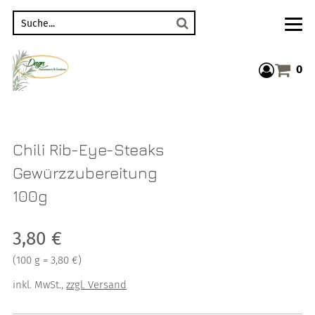
Suche
0
Warenkor
Chili Rib-Eye-Steaks
Gewürzzubereitung
100g
Verkaufspreis: 3,80 €
3,80 €
Preis pro 100 g = 3,80 €
(
100 g = 3,80 €
)
inkl. MwSt.
,
zzgl. Versand