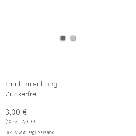
Fruchtmischung
Zuckerfrei
Verkaufspreis: 3,00 €
3,00 €
Preis pro 100 g = 2,40 €
(
100 g = 2,40 €
)
inkl. MwSt.
,
zzgl. Versand