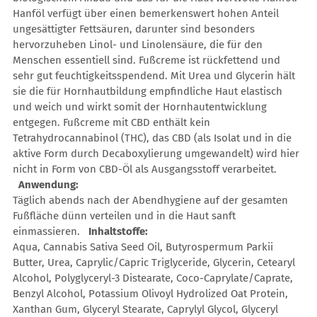
Hanföl verfügt über einen bemerkenswert hohen Anteil
ungesättigter Fettsäuren, darunter sind besonders
hervorzuheben Linol- und Linolensäure, die für den
Menschen essentiell sind. Fußcreme ist rückfettend und
sehr gut feuchtigkeitsspendend. Mit Urea und Glycerin hält
sie die für Hornhautbildung empfindliche Haut elastisch
und weich und wirkt somit der Hornhautentwicklung
entgegen. Fußcreme mit CBD enthält kein
Tetrahydrocannabinol (THC), das CBD (als Isolat und in die
aktive Form durch Decaboxylierung umgewandelt) wird hier
nicht in Form von CBD-Öl als Ausgangsstoff verarbeitet.
Anwendung:
Täglich abends nach der Abendhygiene auf der gesamten
Fußfläche dünn verteilen und in die Haut sanft
einmassieren.
Inhaltstoffe:
Aqua, Cannabis Sativa Seed Oil, Butyrospermum Parkii
Butter, Urea, Caprylic/Capric Triglyceride, Glycerin, Cetearyl
Alcohol, Polyglyceryl-3 Distearate, Coco-Caprylate/Caprate,
Benzyl Alcohol, Potassium Olivoyl Hydrolized Oat Protein,
Xanthan Gum, Glyceryl Stearate, Caprylyl Glycol, Glyceryl