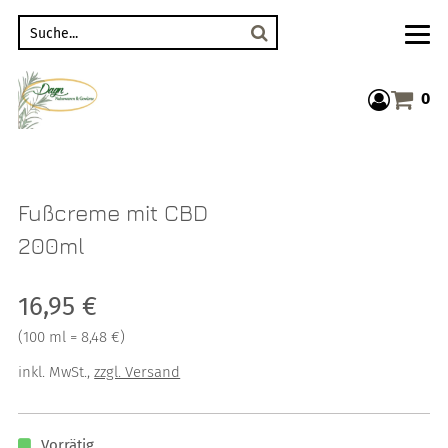
Suche
0
Warenkor
Fußcreme mit CBD
200ml
Verkaufspreis: 16,95 €
16,95 €
Preis pro 100 ml = 8,48 €
(
100 ml = 8,48 €
)
inkl. MwSt.
,
zzgl. Versand
Vorrätig