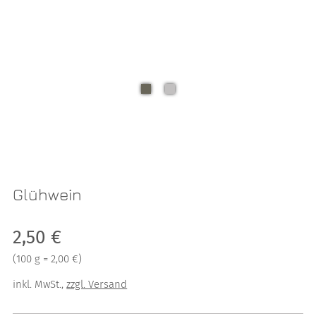
Glühwein
Verkaufspreis: 2,50 €
2,50 €
Preis pro 100 g = 2,00 €
(
100 g = 2,00 €
)
inkl. MwSt.
,
zzgl. Versand