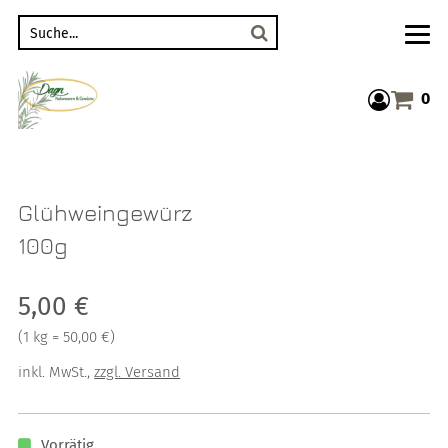
Suche
0
Warenkor
Glühweingewürz
100g
Verkaufspreis: 5,00 €
5,00 €
Preis pro 1 kg = 50,00 €
(
1 kg = 50,00 €
)
inkl. MwSt.
,
zzgl. Versand
Vorrätig