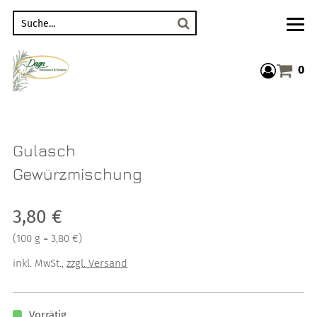
Suche
0
Warenkor
Gulasch
Gewürzmischung
Verkaufspreis: 3,80 €
3,80 €
Preis pro 100 g = 3,80 €
(
100 g = 3,80 €
)
inkl. MwSt.
,
zzgl. Versand
Vorrätig