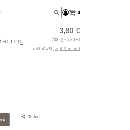
0
Warenkorb anzeigen. Sie haben
Suche
Verkaufspreis: 3,80 €
3,80 €
reitung
Preis pro 100 g = 3,80 €
(
100 g = 3,80 €
)
inkl. MwSt.
,
zzgl. Versand
Teilen
orb