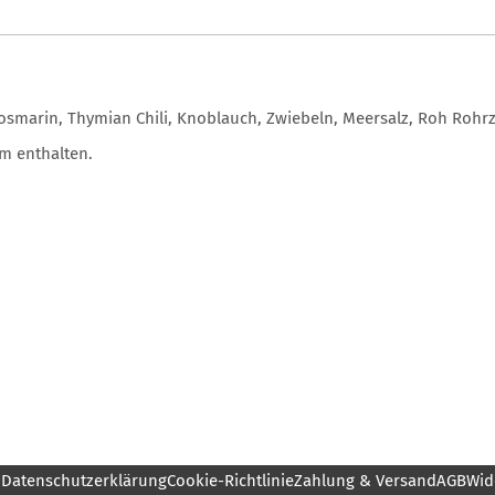
 Rosmarin, Thymian Chili, Knoblauch, Zwiebeln, Meersalz, Roh Rohr
m enthalten.
m
Datenschutzerklärung
Cookie-Richtlinie
Zahlung & Versand
AGB
Wid