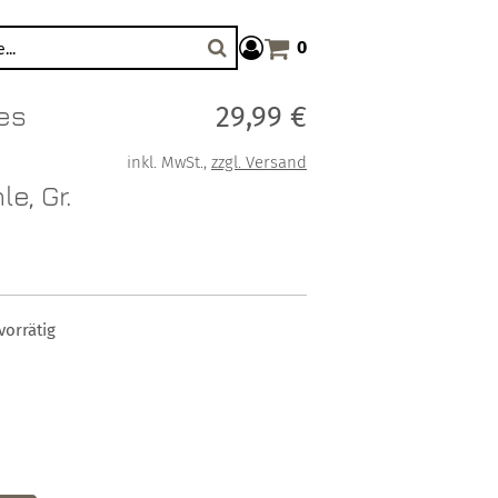
0
Warenkorb anzeigen. Sie haben
Suche
es
Verkaufspreis: 29,99 €
29,99 €
inkl. MwSt.
,
zzgl. Versand
e, Gr.
vorrätig