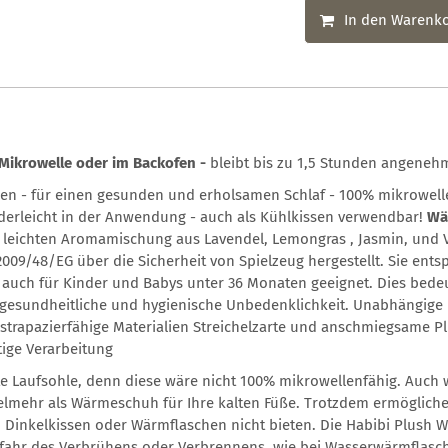
In den Warenk
Mikrowelle oder im Backofen -
bleibt bis zu 1,5 Stunden angene
en - für einen gesunden und erholsamen Schlaf - 100% mikrowelle
nderleicht in der Anwendung - auch als Kühlkissen verwendbar!
Wä
er leichten Aromamischung aus Lavendel, Lemongras , Jasmin, und 
2009/48/EG über die Sicherheit von Spielzeug hergestellt. Sie ent
 auch für Kinder und Babys unter 36 Monaten geeignet. Dies bede
 gesundheitliche und hygienische Unbedenklichkeit. Unabhängige 
trapazierfähige Materialien Streichelzarte und anschmiegsame P
tige Verarbeitung
e Laufsohle, denn diese wäre nicht 100% mikrowellenfähig. Auch w
elmehr als Wärmeschuh für Ihre kalten Füße. Trotzdem ermögliche
n, Dinkelkissen oder Wärmflaschen nicht bieten. Die Habibi Plus
efahr des Verbrühens oder Verbrennens, wie bei Wasserwärmflasch