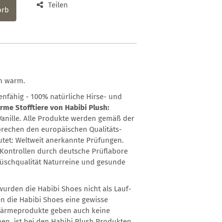
Teilen
orb
hm warm.
nfähig - 100% natürliche Hirse- und
rme Stofftiere von Habibi Plush:
Vanille. Alle Produkte werden gemäß der
sprechen den europäischen Qualitäts-
utet: Weltweit anerkannte Prüfungen.
Kontrollen durch deutsche Prüflabore
lüschqualität Naturreine und gesunde
urden die Habibi Shoes nicht als Lauf-
n die Habibi Shoes eine gewisse
h Wärmeprodukte geben auch keine
en, ist bei den Habibi Plush Produkten