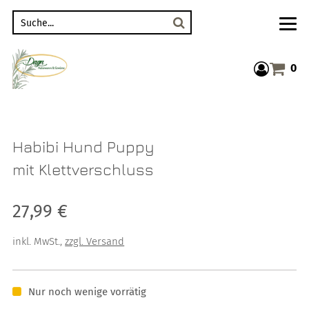
Suche
0
Warenkor
Habibi Hund Puppy
mit Klettverschluss
Verkaufspreis: 27,99 €
27,99 €
inkl. MwSt.
,
zzgl. Versand
Nur noch wenige vorrätig