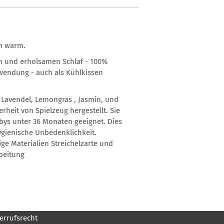
hm warm.
n und erholsamen Schlaf - 100%
nwendung - auch als Kühlkissen
s Lavendel, Lemongras , Jasmin, und
heit von Spielzeug hergestellt. Sie
bys unter 36 Monaten geeignet. Dies
ygienische Unbedenklichkeit.
e Materialien Streichelzarte und
beitung
errufsrecht