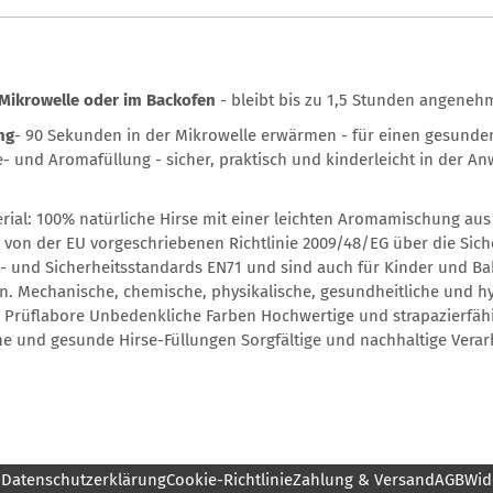
Mikrowelle oder im Backofen
- bleibt bis zu 1,5 Stunden angene
ng
- 90 Sekunden in der Mikrowelle erwärmen - für einen gesunde
e- und Aromafüllung - sicher, praktisch und kinderleicht in der A
erial: 100% natürliche Hirse mit einer leichten Aromamischung au
von der EU vorgeschriebenen Richtlinie 2009/48/EG über die Sicher
- und Sicherheitsstandards EN71 und sind auch für Kinder und Ba
n. Mechanische, chemische, physikalische, gesundheitliche und h
Prüflabore Unbedenkliche Farben Hochwertige und strapazierfähig
e und gesunde Hirse-Füllungen Sorgfältige und nachhaltige Verar
m
Datenschutzerklärung
Cookie-Richtlinie
Zahlung & Versand
AGB
Wid