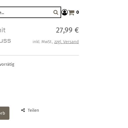
0
Warenkorb anzeigen. Sie haben
Suche
it
Verkaufspreis: 27,99 €
27,99 €
luss
inkl. MwSt.
,
zzgl. Versand
vorrätig
Teilen
orb