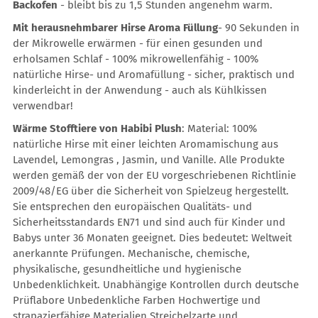
Backofen
- bleibt bis zu 1,5 Stunden angenehm warm.
Mit herausnehmbarer Hirse Aroma Füllung
- 90 Sekunden in
der Mikrowelle erwärmen - für einen gesunden und
erholsamen Schlaf - 100% mikrowellenfähig - 100%
natürliche Hirse- und Aromafüllung - sicher, praktisch und
kinderleicht in der Anwendung - auch als Kühlkissen
verwendbar!
Wärme Stofftiere von Habibi Plush
: Material: 100%
natürliche Hirse mit einer leichten Aromamischung aus
Lavendel, Lemongras , Jasmin, und Vanille. Alle Produkte
werden gemäß der von der EU vorgeschriebenen Richtlinie
2009/48/EG über die Sicherheit von Spielzeug hergestellt.
Sie entsprechen den europäischen Qualitäts- und
Sicherheitsstandards EN71 und sind auch für Kinder und
Babys unter 36 Monaten geeignet. Dies bedeutet: Weltweit
anerkannte Prüfungen. Mechanische, chemische,
physikalische, gesundheitliche und hygienische
Unbedenklichkeit. Unabhängige Kontrollen durch deutsche
Prüflabore Unbedenkliche Farben Hochwertige und
strapazierfähige Materialien Streichelzarte und