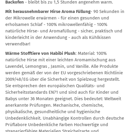
Backofen
- bleibt bis zu 1,5 Stunden angenehm warm.
Mit herausnehmbarer Hirse Aroma Füllung
- 90 Sekunden in
der Mikrowelle erwärmen - für einen gesunden und
erholsamen Schlaf - 100% mikrowellenfähig - 100%
natürliche Hirse- und Aromafüllung - sicher, praktisch und
kinderleicht in der Anwendung - auch als Kühlkissen
verwendbar!
Wärme Stofftiere von Habibi Plush
: Material: 100%
natürliche Hirse mit einer leichten Aromamischung aus
Lavendel, Lemongras , Jasmin, und Vanille. Alle Produkte
werden gemäß der von der EU vorgeschriebenen Richtlinie
2009/48/EG über die Sicherheit von Spielzeug hergestellt.
Sie entsprechen den europäischen Qualitäts- und
Sicherheitsstandards EN71 und sind auch für Kinder und
Babys unter 36 Monaten geeignet. Dies bedeutet: Weltweit
anerkannte Prüfungen. Mechanische, chemische,
physikalische, gesundheitliche und hygienische
Unbedenklichkeit. Unabhängige Kontrollen durch deutsche
Prüflabore Unbedenkliche Farben Hochwertige und
strapazierfähige Materialien Streichelzarte und