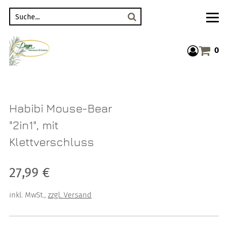
Suche
0
Warenkor
Habibi Mouse-Bear
"2in1", mit
Klettverschluss
Verkaufspreis: 27,99 €
27,99 €
inkl. MwSt.
,
zzgl. Versand