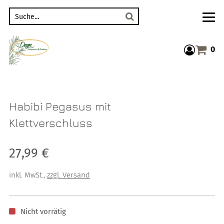
Suche
0
Warenkor
Habibi Pegasus mit
Klettverschluss
Verkaufspreis: 27,99 €
27,99 €
inkl. MwSt.
,
zzgl. Versand
Nicht vorrätig