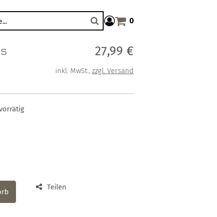
0
Warenkorb anzeigen. Sie haben
Suche
es
Verkaufspreis: 27,99 €
27,99 €
inkl. MwSt.
,
zzgl. Versand
vorrätig
Teilen
orb