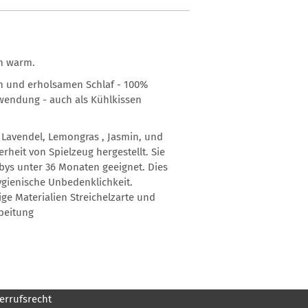
hm warm.
n und erholsamen Schlaf - 100%
nwendung - auch als Kühlkissen
s Lavendel, Lemongras , Jasmin, und
heit von Spielzeug hergestellt. Sie
bys unter 36 Monaten geeignet. Dies
ygienische Unbedenklichkeit.
e Materialien Streichelzarte und
beitung
errufsrecht