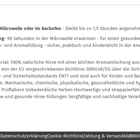
Mikrowelle oder im Backofen
- bleibt bis zu 1,5 Stunden angene
ng
- 90 Sekunden in der Mikrowelle erwärmen - für einen gesunde
e- und Aromafüllung - sicher, praktisch und kinderleicht in der A
erial: 100% natürliche Hirse mit einer leichten Aromamischung au
von der EU vorgeschriebenen Richtlinie 2009/48/EG über die Sicher
- und Sicherheitsstandards EN71 und sind auch für Kinder und Ba
n. Mechanische, chemische, physikalische, gesundheitliche und h
Prüflabore Unbedenkliche Farben Hochwertige und strapazierfähig
e und gesunde Hirse-Füllungen Sorgfältige und nachhaltige Verar
m
Datenschutzerklärung
Cookie-Richtlinie
Zahlung & Versand
AGB
Wid