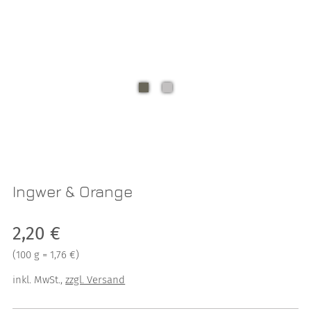
Ingwer & Orange
Verkaufspreis: 2,20 €
2,20 €
Preis pro 100 g = 1,76 €
(
100 g = 1,76 €
)
inkl. MwSt.
,
zzgl. Versand