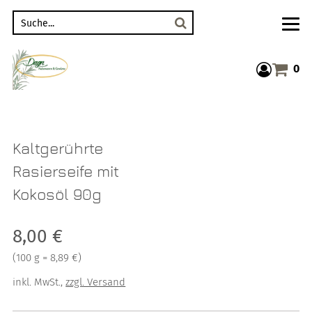
Suche
0
Warenkor
Kaltgerührte
Rasierseife mit
Kokosöl 90g
Verkaufspreis: 8,00 €
8,00 €
Preis pro 100 g = 8,89 €
(
100 g = 8,89 €
)
inkl. MwSt.
,
zzgl. Versand