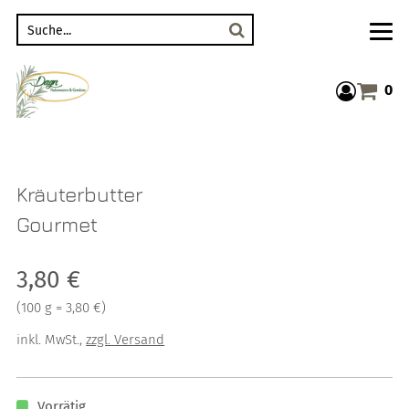
Suche
0
Warenkor
Kräuterbutter
Gourmet
Verkaufspreis: 3,80 €
3,80 €
Preis pro 100 g = 3,80 €
(
100 g = 3,80 €
)
inkl. MwSt.
,
zzgl. Versand
Vorrätig