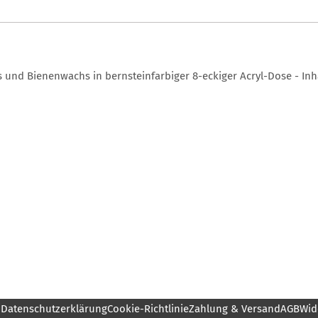
und Bienenwachs in bernsteinfarbiger 8-eckiger Acryl-Dose - Inha
m
Datenschutzerklärung
Cookie-Richtlinie
Zahlung & Versand
AGB
Wid