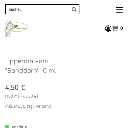
Suche
0
Warenkor
Lippenbalsam
"Sanddorn" 10 ml
Verkaufspreis: 4,50 €
4,50 €
Preis pro 100 ml = 45,00 €
(
100 ml = 45,00 €
)
inkl. MwSt.
,
zzgl. Versand
Vorrätig