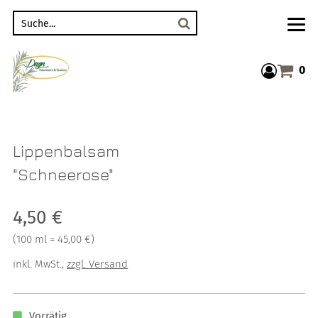
Suche
0
Warenkor
Lippenbalsam
"Schneerose"
Verkaufspreis: 4,50 €
4,50 €
Preis pro 100 ml = 45,00 €
(
100 ml = 45,00 €
)
inkl. MwSt.
,
zzgl. Versand
Vorrätig