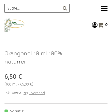
Suche
0
Warenkor
Orangenöl 10 ml 100%
naturrein
Verkaufspreis: 6,50 €
6,50 €
Preis pro 100 ml = 65,00 €
(
100 ml = 65,00 €
)
inkl. MwSt.
,
zzgl. Versand
Vorrätig