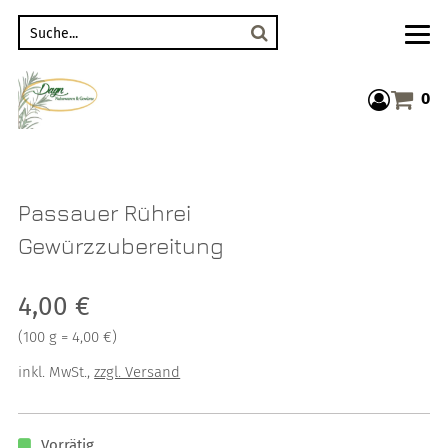
Suche
0
Warenkor
Passauer Rührei
Gewürzzubereitung
Verkaufspreis: 4,00 €
4,00 €
Preis pro 100 g = 4,00 €
(
100 g = 4,00 €
)
inkl. MwSt.
,
zzgl. Versand
Vorrätig