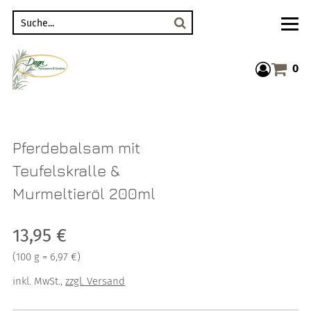
Suche
0
Warenkor
Pferdebalsam mit
Teufelskralle &
Murmeltieröl 200ml
Verkaufspreis: 13,95 €
13,95 €
Preis pro 100 g = 6,97 €
(
100 g = 6,97 €
)
inkl. MwSt.
,
zzgl. Versand