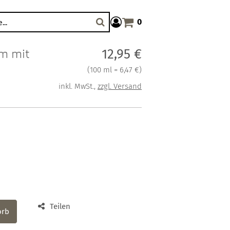
0
Warenkorb anzeigen. Sie haben
Suche
m mit
Verkaufspreis: 12,95 €
12,95 €
Preis pro 100 ml = 6,47 €
(
100 ml = 6,47 €
)
inkl. MwSt.
,
zzgl. Versand
Teilen
orb