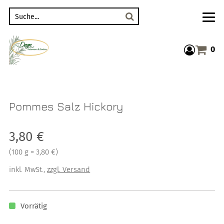
Suche
0
Warenkor
Pommes Salz Hickory
Verkaufspreis: 3,80 €
3,80 €
Preis pro 100 g = 3,80 €
(
100 g = 3,80 €
)
inkl. MwSt.
,
zzgl. Versand
Vorrätig