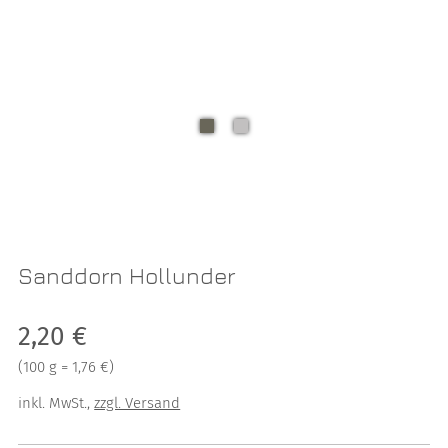
Sanddorn Hollunder
Verkaufspreis: 2,20 €
2,20 €
Preis pro 100 g = 1,76 €
(
100 g = 1,76 €
)
inkl. MwSt.
,
zzgl. Versand