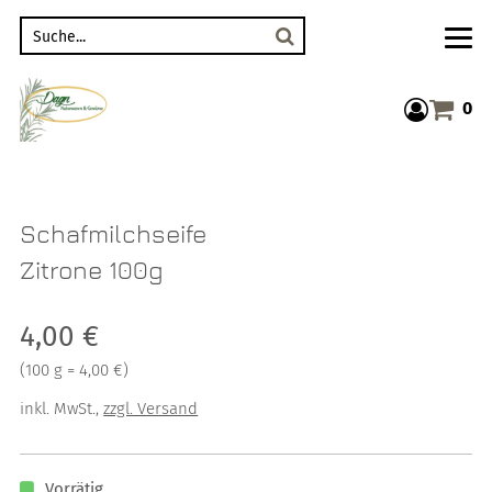
Suche
0
Warenkor
Schafmilchseife
Zitrone 100g
Verkaufspreis: 4,00 €
4,00 €
Preis pro 100 g = 4,00 €
(
100 g = 4,00 €
)
inkl. MwSt.
,
zzgl. Versand
Vorrätig