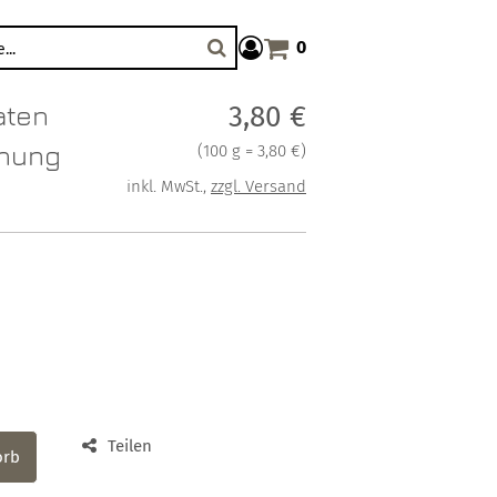
0
Warenkorb anzeigen. Sie haben
Suche
aten
Verkaufspreis: 3,80 €
3,80 €
hung
Preis pro 100 g = 3,80 €
(
100 g = 3,80 €
)
inkl. MwSt.
,
zzgl. Versand
Teilen
orb