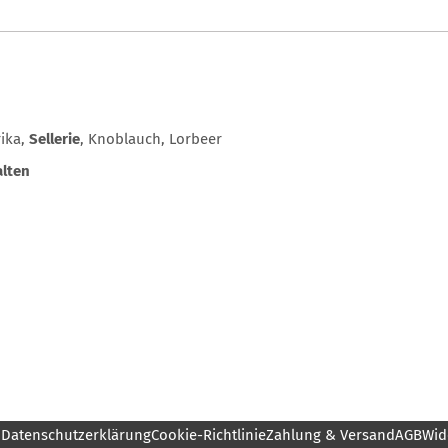
rika,
Sellerie
, Knoblauch, Lorbeer
lten
m
Datenschutzerklärung
Cookie-Richtlinie
Zahlung & Versand
AGB
Wid