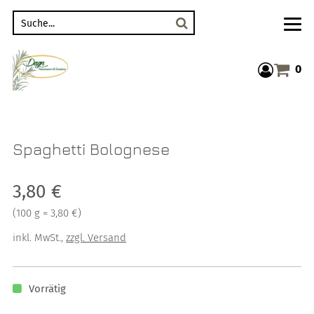
Suche
0
Warenkor
Spaghetti Bolognese
Verkaufspreis: 3,80 €
3,80 €
Preis pro 100 g = 3,80 €
(
100 g = 3,80 €
)
inkl. MwSt.
,
zzgl. Versand
Vorrätig