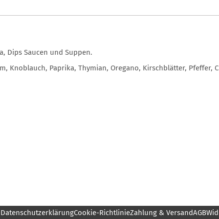
la, Dips Saucen und Suppen.
m, Knoblauch, Paprika, Thymian, Oregano, Kirschblätter, Pfeffer, Chi
m
Datenschutzerklärung
Cookie-Richtlinie
Zahlung & Versand
AGB
Wid