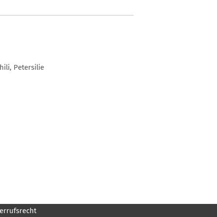
li, Petersilie
errufsrecht