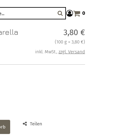
0
Warenkorb anzeigen. Sie haben
Suche
rella
Verkaufspreis: 3,80 €
3,80 €
Preis pro 100 g = 3,80 €
(
100 g = 3,80 €
)
inkl. MwSt.
,
zzgl. Versand
Teilen
orb