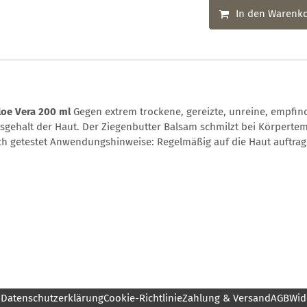
In den Warenk
loe Vera 200 ml
Gegen extrem trockene, gereizte, unreine, empfind
tsgehalt der Haut. Der Ziegenbutter Balsam schmilzt bei Körpert
 getestet Anwendungshinweise: Regelmäßig auf die Haut auftrage
m
Datenschutzerklärung
Cookie-Richtlinie
Zahlung & Versand
AGB
Wid