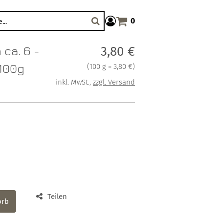
0
Warenkorb anzeigen. Sie haben
Suche
ca. 6 -
Verkaufspreis: 3,80 €
3,80 €
100g
Preis pro 100 g = 3,80 €
(
100 g = 3,80 €
)
inkl. MwSt.
,
zzgl. Versand
Teilen
orb