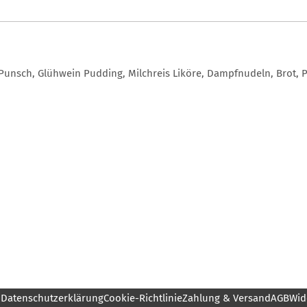
unsch, Glühwein Pudding, Milchreis Liköre, Dampfnudeln, Brot, 
m
Datenschutzerklärung
Cookie-Richtlinie
Zahlung & Versand
AGB
Wid