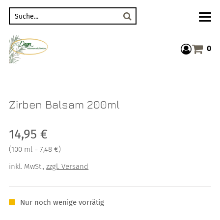
Suche
0
Warenkor
Zirben Balsam 200ml
Verkaufspreis: 14,95 €
14,95 €
Preis pro 100 ml = 7,48 €
(
100 ml = 7,48 €
)
inkl. MwSt.
,
zzgl. Versand
Nur noch wenige vorrätig